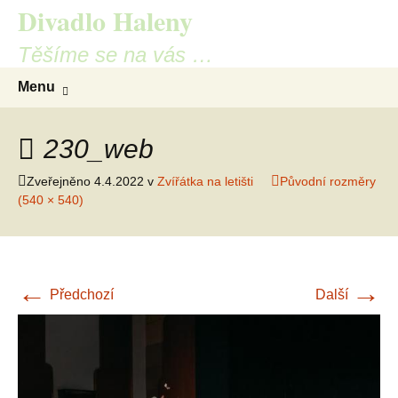
Divadlo Haleny
Přejít
k
Těšíme se na vás …
obsahu
webu
Vyhled
Menu
230_web
Zveřejněno
4.4.2022
v
Zvířátka na letišti
Původní rozměry
(540 × 540)
←
→
Předchozí
Další