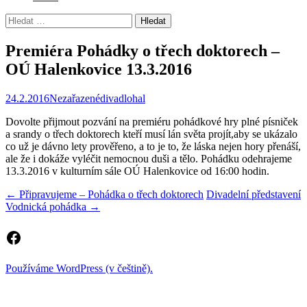
Vyhledávání
Premiéra Pohádky o třech doktorech –
OÚ Halenkovice 13.3.2016
24.2.2016
Nezařazené
divadlohal
Dovolte přijmout pozvání na premiéru pohádkové hry plné písniček
a srandy o třech doktorech kteří musí lán světa projít,aby se ukázalo
co už je dávno lety prověřeno, a to je to, že láska nejen hory přenáší,
ale že i dokáže vyléčit nemocnou duši a tělo. Pohádku odehrajeme
13.3.2016 v kulturním sále OÚ Halenkovice od 16:00 hodin.
Navigace
←
Připravujeme – Pohádka o třech doktorech
Divadelní představení
Vodnická pohádka
→
pro
příspěvky
Facebook
Používáme WordPress (v češtině).