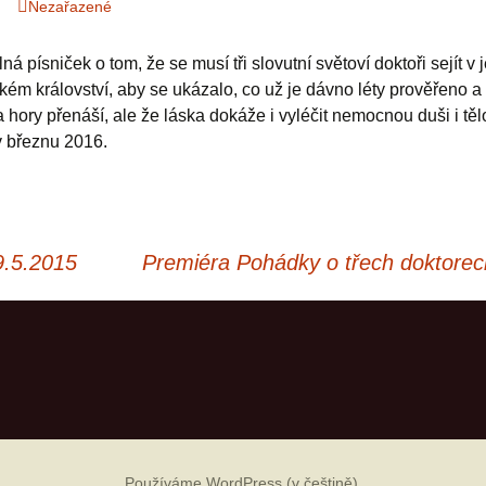
Nezařazené
Mátový nebo citrón?
á písniček o tom, že se musí tři slovutní světoví doktoři sejít v
m království, aby se ukázalo, co už je dávno léty prověřeno a t
 hory přenáší, ale že láska dokáže i vyléčit nemocnou duši i tě
 březnu 2016.
9.5.2015
Premiéra Pohádky o třech doktore
Používáme WordPress (v češtině).