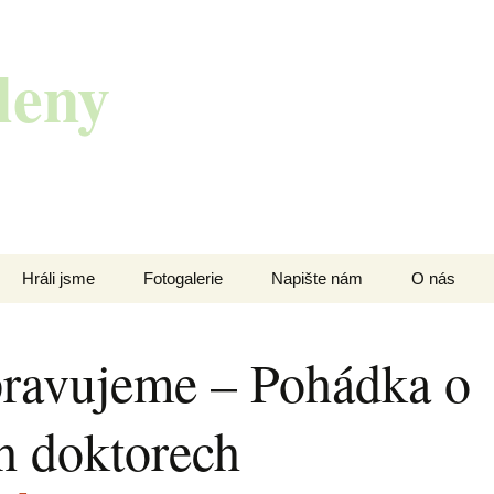
leny
Hráli jsme
Fotogalerie
Napište nám
O nás
Zvířátka na letišti
Dabing street
pravujeme – Pohádka o
Dva na kanapi
Zvířátka na letišti
ch doktorech
Mátový nebo citrón?
Dva na kanapi
Pohádka o třech
doktorech