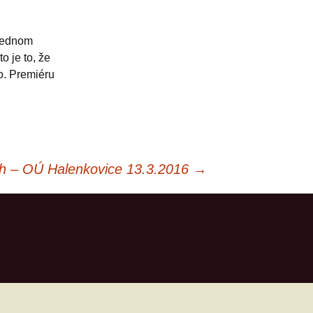
 jednom
o je to, že
lo. Premiéru
ch – OÚ Halenkovice 13.3.2016
→